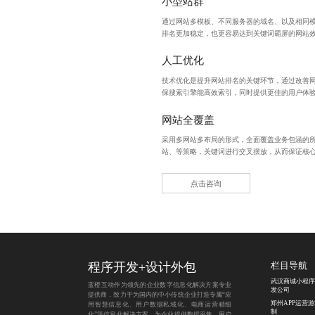
小型站群
通过网站多模板、不同服务器的域名、以及相同
排名更加稳定，也更容易达到关键词霸屏的网站
人工优化
技术优化是提升网站排名的关键环节，通过改善
保搜索引擎能高效索引，同时提供更佳的用户体
网站全覆盖
采用多网站多布局的形式，全面覆盖业务包涵的
站、等策略，关键词进行交叉摆放，从而保证核
点击咨询
程序开发
+
设计外包
栏目导航
武汉商城小程序
蓝橙互动作为领先的企业数字信息化解决方案专业
发公司
提供商，致力于为国内的中小传统企业打造专属“应
郑州APP运营
用智慧信息化、用户数据私域化、电商运营精细
制
化”等信息化解决方案，为企业提供数据采集、用户