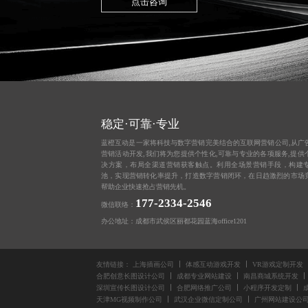
点击咨询
稳定·可靠·专业
蓝橙互动是一家将科技与数字营销完美结合的互联网营销公司,从
广
营销活动开发,我们将为您提供个性化,可靠与专业的各项服务,提供
决方案，布局全渠道营销获客触点。利用全场景营销手段，构建
池，实现营销转化率提升，打造数字营销闭环，在日趋激烈的市场
帮助企业快速抢占营销先机。
177-2334-2546
微信联络：
办公地址：成都市武侯区丽都花园蓝海office1201
友情链接：
上海插画公司
体感互动游戏开发
VR游戏定制开发
合肥创意长图设计公司
成都专业网站建设
南昌商城系统开发
深圳宣传长图设计公司
合肥网络推广公司
小程序开发定制
天津MG视频制作公司
武汉企业微信定制公司
广州网站建设公