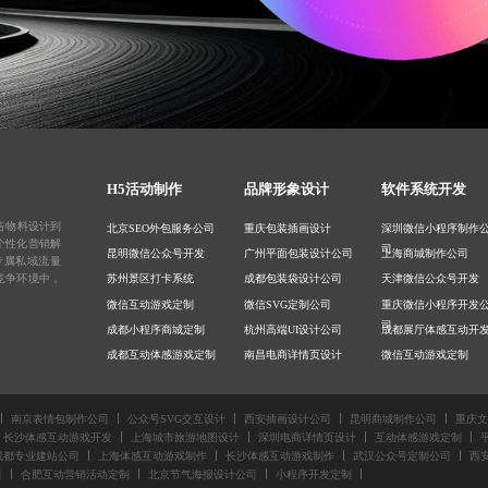
H5活动制作
品牌形象设计
软件系统开发
告物料设计
到
北京SEO外包服务公司
重庆包装插画设计
深圳微信小程序制作
个性化营销解
司
昆明微信公众号开发
广州平面包装设计公司
上海商城制作公司
专属私域流量
竞争环境中，
苏州景区打卡系统
成都包装袋设计公司
天津微信公众号开发
微信互动游戏定制
微信SVG定制公司
重庆微信小程序开发
司
成都小程序商城定制
杭州高端UI设计公司
成都展厅体感互动开
成都互动体感游戏定制
南昌电商详情页设计
微信互动游戏定制
公众号开发公司
杭州微信推文设计公司
昆明公众号功能定制
合肥抖音小程序定制
IP表情包设计公司
武汉微信小程序定制
南京表情包制作公司
公众号SVG交互设计
西安插画设计公司
昆明商城制作公司
重庆文
司
深圳游戏小程序开发
深圳公众号长图设计公
南昌微信定制开发公
长沙体感互动游戏开发
上海城市旅游地图设计
深圳电商详情页设计
互动体感游戏定制
司
互动小程序开发
广州MG视频制作公司
杭州网络推广公司
成都专业建站公司
上海体感互动游戏制作
长沙体感互动游戏制作
武汉公众号定制公司
西
司
合肥互动营销活动定制
北京节气海报设计公司
小程序开发定制