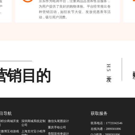
盖
京东作为电商平台，注重商品品质和售后服务，
户
为用户提供了良好的购物体验。平台经常推出各
，
种营销活动，如狂欢节大促、发放优惠券等活
动，吸引用户消费。
H5开发
营销目的
网站
目导航
获取服务
州积分商城开发
深圳商城系统定制
微信头尾图设计
联系电话：
17723342546
司
公司
重庆手绘公司
在线沟通：
2899301896
京微博互动游戏
上海支付宝小程序
贵阳宣传单设计
Q Q咨询：
2899301896