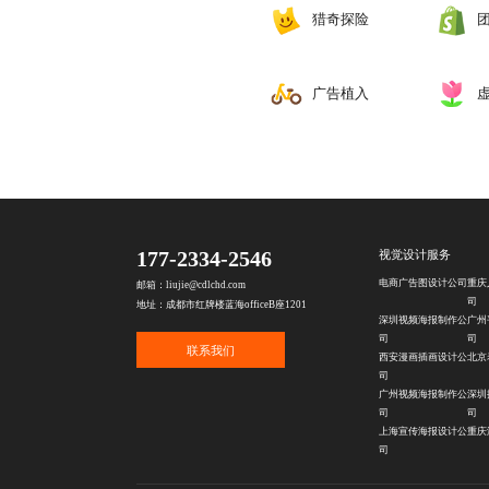
猎奇探险
‌广告植入
177-2334-2546
视觉设计服务
电商广告图设计公司
重庆
邮箱：liujie@cdlchd.com
司
地址：成都市红牌楼蓝海officeB座1201
深圳视频海报制作公
广州
司
司
联系我们
西安漫画插画设计公
北京
司
广州视频海报制作公
深圳
司
司
上海宣传海报设计公
重庆
司