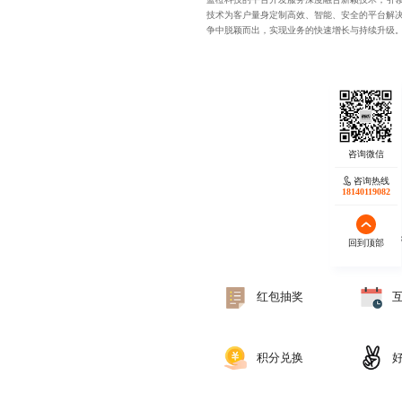
技术为客户量身定制高效、智能、安全的平台解
争中脱颖而出，实现业务的快速增长与持续升级
咨询热线
18140119082
蓝橙
回到顶部
红包抽奖
积分兑换