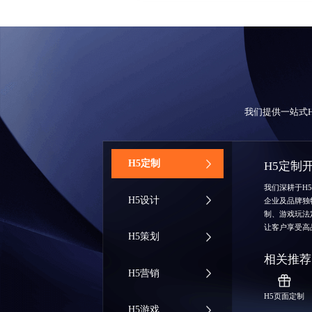
我们提供一站式
‌H5定制
H5定制
我们深耕于H
H5设计
企业及品牌独
制、游戏玩法
让客户享受高
H5策划
相关推荐
H5营销
H5页面定制
H5游戏