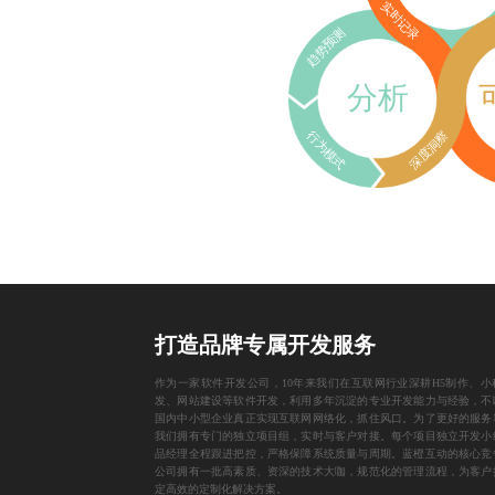
实时记录
趋势预测
分析
行为模式
深度洞察
打造品牌专属开发服务
作为一家
软件开发公司
，10年来我们在互联网行业深耕
H5制作
、
小
发
、
网站建设
等软件开发，利用多年沉淀的专业开发能力与经验，不
国内中小型企业真正实现互联网网络化，抓住风口。为了更好的服务
我们拥有专门的独立项目组，实时与客户对接。每个项目独立开发小
品经理全程跟进把控，严格保障系统质量与周期。蓝橙互动的核心竞
公司拥有一批高素质、资深的技术大咖，规范化的管理流程，为客户
定高效的定制化解决方案。