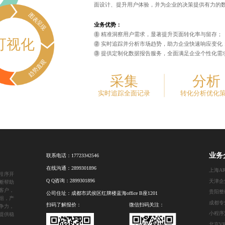
面设计、提升用户体验，并为企业的决策提供有力的
图表呈现
业务优势：
精准洞察用户需求，显著提升页面转化率与留存；
可视化
实时追踪并分析市场趋势，助力企业快速响应变化
提供定制化数据报告服务，全面满足企业个性化需
趋势直观
采集
分析
实时追踪全面记录
转化分析优化
业务
联系电话：
17723342546
在线沟通：
2899301896
上海A
程序开
Q Q咨询：
2899301896
天津企
断帮助
客户，
贵阳整
公司住址：成都市武侯区红牌楼蓝海office B座1201
组，产
成都专
扫码了解报价：
微信扫码关注：
争力，
小程序
提供稳
北京V