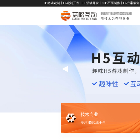
H5游戏定制
丨
H5定制开发
丨
H5活动开发
丨<
H5页面制作
丨
H5方案策划
定制H5帮助企业获客
用技术为营销服务
技术专业
专注H5领域十年