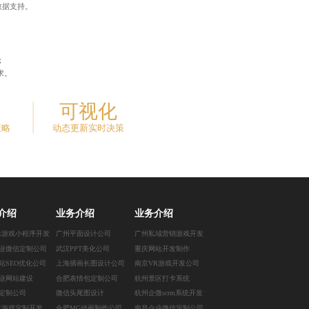
数据支持。
；
求。
可视化
策略
动态更新实时决策
介绍
业务介绍
业务介绍
R游戏小程序开发
广州平面设计公司
广州私域营销游戏开发
业微信定制公司
武汉PPT美化公司
重庆网站开发制作
站SEO优化公司
上海插画长图设计公司
南京VR游戏开发公司
业网站建设
合肥表情包定制公司
杭州景区打卡系统
定制公司
微信头尾图设计
杭州企微scrm系统开发
R游戏定制开发
合肥MG动画制作公司
南昌企业微信定制公司