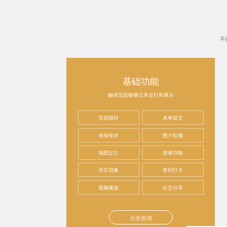
不
基础功能
确保页面能够正常运行和展示
页面跳转
表单提交
海报保存
图片轮播
地图定位
搜索功能
语言切换
签到打卡
视频播放
社交分享
点击咨询