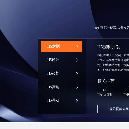
我们提供一站式H5开发
‌H5定制
H5定制开发
我们深耕于H5定制开发
H5设计
企业及品牌独特营销需
制、游戏玩法定制、数
务，让客户享受高品质
H5策划
相关推荐
H5营销
H5页面定制
H5
H5游戏
获取同款方案