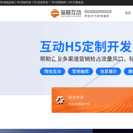
H5游戏定制
丨
H5定制开发
丨
H5活动开发
丨<
H5页面制作
丨
H5方案策划
定制H5帮助企业获客
首页
用技术为营销服务
技术专业
专注H5领域十年